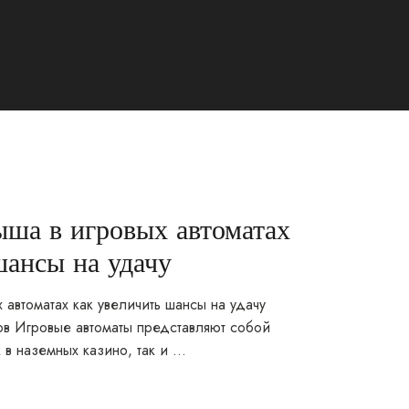
ша в игровых автоматах
шансы на удачу
автоматах как увеличить шансы на удачу
ов Игровые автоматы представляют собой
 в наземных казино, так и …