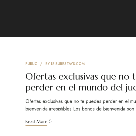
PUBLIC
BY
LEISURESTAYS.COM
Ofertas exclusivas que no 
perder en el mundo del ju
Ofertas exclusivas que no te puedes perder en el m
bienvenida irresistibles Los bonos de bienvenida son
Read More