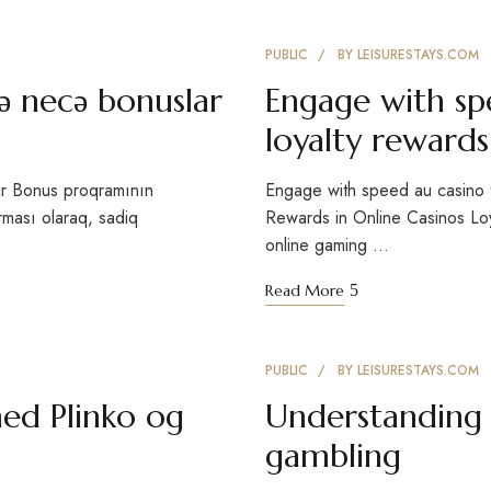
PUBLIC
BY
LEISURESTAYS.COM
rə necə bonuslar
Engage with sp
loyalty rewards
dir Bonus proqramının
Engage with speed au casino t
rması olaraq, sadiq
Rewards in Online Casinos Loy
online gaming …
Read More
PUBLIC
BY
LEISURESTAYS.COM
med Plinko og
Understanding
gambling