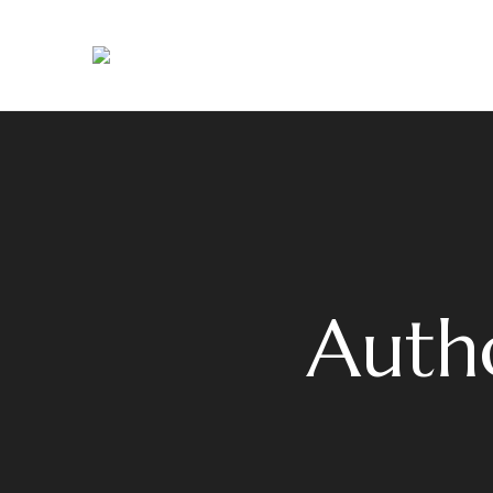
Luxury
Leisure
Home
Stay
Stays
Chennai
Autho