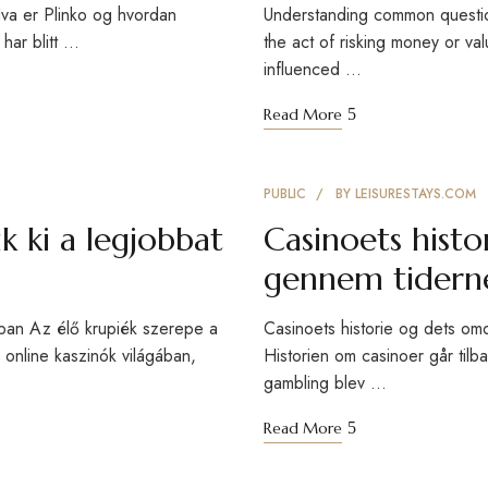
 Hva er Plinko og hvordan
Understanding common questio
har blitt …
the act of risking money or va
influenced …
Read More
PUBLIC
BY
LEISURESTAYS.COM
k ki a legjobbat
Casinoets his
gennem tidern
óban Az élő krupiék szerepe a
Casinoets historie og dets o
 online kaszinók világában,
Historien om casinoer går tilba
gambling blev …
Read More