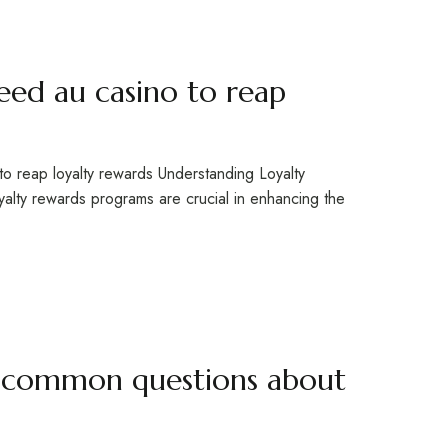
eed au casino to reap
o reap loyalty rewards Understanding Loyalty
alty rewards programs are crucial in enhancing the
 common questions about