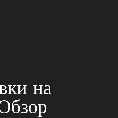
вки на
 Обзор