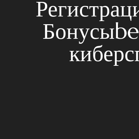
Регистрац
Бонусыbet
киберс