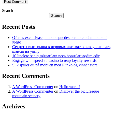
Search
Search
Recent Posts
Ofertas exclusivas que no te puedes perder en el mundo del
juego
Секреты выигрыша в игровых автоматах как увеличить
шансы на удачу
10 lineloto sadiq müştərilərə necə bonuslar təqdim edir
Engage with speed au casino to reap loyalty rewards
Slik spiller du på mobilen med Plinko og vinner stort
Recent Comments
A WordPress Commenter
on
Hello world!
A WordPress Commenter
on
Discover the picturesque
mountain scenery
Archives