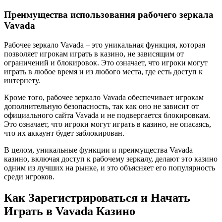
Преимущества использования рабочего зеркала
Vavada
Рабочее зеркало Vavada – это уникальная функция, которая
позволяет игрокам играть в казино, не зависящим от
ограничений и блокировок. Это означает, что игроки могут
играть в любое время и из любого места, где есть доступ к
интернету.
Кроме того, рабочее зеркало Vavada обеспечивает игрокам
дополнительную безопасность, так как оно не зависит от
официального сайта Vavada и не подвергается блокировкам.
Это означает, что игроки могут играть в казино, не опасаясь,
что их аккаунт будет заблокирован.
В целом, уникальные функции и преимущества Vavada
казино, включая доступ к рабочему зеркалу, делают это казино
одним из лучших на рынке, и это объясняет его популярность
среди игроков.
Как Зарегистрироваться и Начать
Играть в Vavada Казино