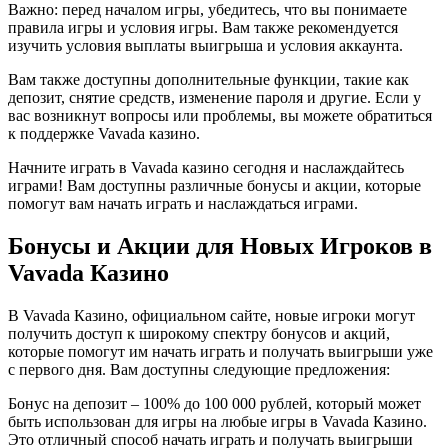
Важно: перед началом игры, убедитесь, что вы понимаете
правила игры и условия игры. Вам также рекомендуется
изучить условия выплаты выигрыша и условия аккаунта.
Вам также доступны дополнительные функции, такие как
депозит, снятие средств, изменение пароля и другие. Если у
вас возникнут вопросы или проблемы, вы можете обратиться
к поддержке Vavada казино.
Начните играть в Vavada казино сегодня и наслаждайтесь
играми! Вам доступны различные бонусы и акции, которые
помогут вам начать играть и наслаждаться играми.
Бонусы и Акции для Новых Игроков в
Vavada Казино
В Vavada Казино, официальном сайте, новые игроки могут
получить доступ к широкому спектру бонусов и акций,
которые помогут им начать играть и получать выигрыши уже
с первого дня. Вам доступны следующие предложения:
Бонус на депозит – 100% до 100 000 рублей, который может
быть использован для игры на любые игры в Vavada Казино.
Это отличный способ начать играть и получать выигрыши