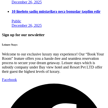
December 26, 2025
10 lineloto sadiq müştərilərə necə bonuslar təqdim edir
Public
December 26, 2025
Sign up for our newsletter
Leisure Stays
Welcome to our exclusive luxury stay experience! Our “Book Your
Room” feature offers you a hassle-free and seamless reservation
process to secure your dream getaway. Leisure stays which is
subsidy company under Bay view hotel and Resort Pvt LTD offer
their guest the highest levels of luxury.
Facebook