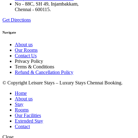
No - 88C, SH 49, Injambakkam,
Chennai - 600115.
Get Directions
Navigate
About us
Our Rooms
Contact Us
Privacy Policy
Terms & Conditions
Refund & Cancellation Policy
© Copyright Leisure Stays – Luxury Stays Chennai Booking.
Home
About us
Stay
Rooms
Our Facilities
Extended Stay
Contact
Close