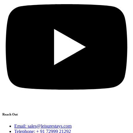
Reach Out
Email: sales@leisurestays.com
Telephone: + 91 72999 21292