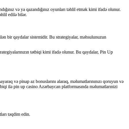
dığınız və ya qazandığınız oyunları təhlil etmək kimi ifadə olunur.
il edilə bilər.
ilən bir qaydalar sistemidir. Bu strategiyalar, məhsulunuzun
tegiyalarınızın tətbiqi kimi ifadə olunur. Bu qaydalar, Pin Up
ayaraq və pinap az bonuslarını alaraq, məlumatlarınınızı qoruyun və
biqi ilə pin up casino Azərbaycan platformasında məlumatlarınizi
ları təqdim edin.