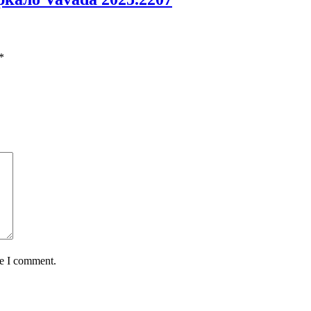
*
me I comment.