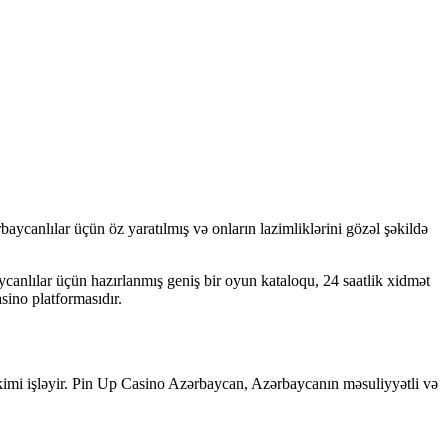
aycanlılar üçün öz yaratılmış və onların lazimliklərini gözəl şəkildə
canlılar üçün hazırlanmış geniş bir oyun kataloqu, 24 saatlik xidmət
sino platformasıdır.
 kimi işləyir. Pin Up Casino Azərbaycan, Azərbaycanın məsuliyyətli və