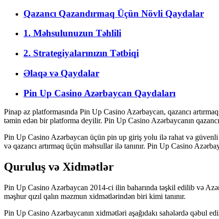
Qazancı Qazandırmaq Üçün Növli Qaydalar
1. Məhsulunuzun Təhlili
2. Strategiyalarınızın Tətbiqi
Əlaqə və Qaydalar
Pin Up Casino Azərbaycan Qaydaları
Pinap az platformasında Pin Up Casino Azərbaycan, qazancı artırmaq və 
təmin edən bir platforma deyilir. Pin Up Casino Azərbaycanın qazancı 
Pin Up Casino Azərbaycan üçün pin up giriş yolu ilə rahat və güvenli
və qazancı artırmaq üçün məhsullar ilə tanınır. Pin Up Casino Azərbayca
Quruluş və Xidmətlər
Pin Up Casino Azərbaycan 2014-ci ilin baharında təşkil edilib və Azə
məşhur qızıl qalın məzmun xidmətlərindən biri kimi tanınır.
Pin Up Casino Azərbaycanın xidmətləri aşağıdakı sahələrdə qəbul edil