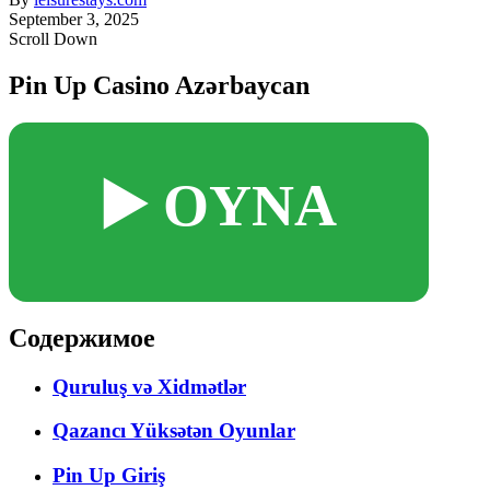
September 3, 2025
Scroll Down
Pin Up Casino Azərbaycan
▶️ OYNA
Содержимое
Quruluş və Xidmətlər
Qazancı Yüksətən Oyunlar
Pin Up Giriş