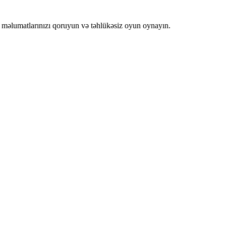
ə məlumatlarınızı qoruyun və təhlükəsiz oyun oynayın.