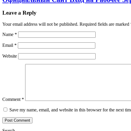
Leave a Reply
Your email address will not be published.
Required fields are marked
Name
*
Email
*
Website
Comment
*
Save my name, email, and website in this browser for the next ti
Search