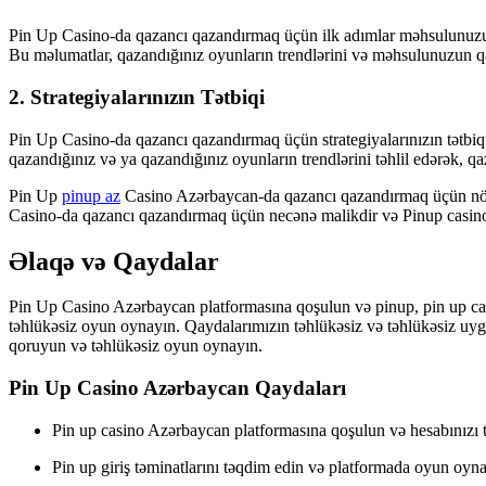
Pin Up Casino-da qazancı qazandırmaq üçün ilk adımlar məhsulunuzun tə
Bu məlumatlar, qazandığınız oyunların trendlərini və məhsulunuzun qaz
2. Strategiyalarınızın Tətbiqi
Pin Up Casino-da qazancı qazandırmaq üçün strategiyalarınızın tətbiqi 
qazandığınız və ya qazandığınız oyunların trendlərini təhlil edərək, qa
Pin Up
pinup az
Casino Azərbaycan-da qazancı qazandırmaq üçün növbəl
Casino-da qazancı qazandırmaq üçün necənə malikdir və Pinup casino 
Əlaqə və Qaydalar
Pin Up Casino Azərbaycan platformasına qoşulun və pinup, pin up casi
təhlükəsiz oyun oynayın. Qaydalarımızın təhlükəsiz və təhlükəsiz uyg
qoruyun və təhlükəsiz oyun oynayın.
Pin Up Casino Azərbaycan Qaydaları
Pin up casino Azərbaycan platformasına qoşulun və hesabınızı t
Pin up giriş təminatlarını təqdim edin və platformada oyun oyna