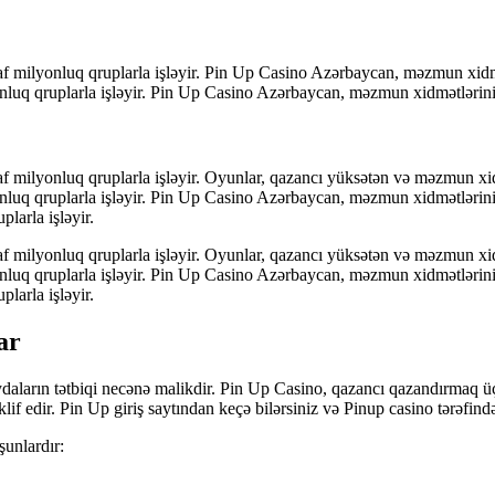
milyonluq qruplarla işləyir. Pin Up Casino Azərbaycan, məzmun xidmətl
luq qruplarla işləyir. Pin Up Casino Azərbaycan, məzmun xidmətlərinin 
milyonluq qruplarla işləyir. Oyunlar, qazancı yüksətən və məzmun xidmə
uq qruplarla işləyir. Pin Up Casino Azərbaycan, məzmun xidmətlərinin 
larla işləyir.
milyonluq qruplarla işləyir. Oyunlar, qazancı yüksətən və məzmun xidmə
uq qruplarla işləyir. Pin Up Casino Azərbaycan, məzmun xidmətlərinin 
larla işləyir.
ar
arın tətbiqi necənə malikdir. Pin Up Casino, qazancı qazandırmaq üçün 
klif edir. Pin Up giriş saytından keçə bilərsiniz və Pinup casino tərəfin
unlardır: