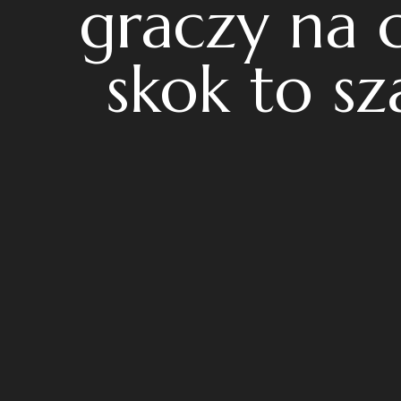
graczy na 
skok to sz