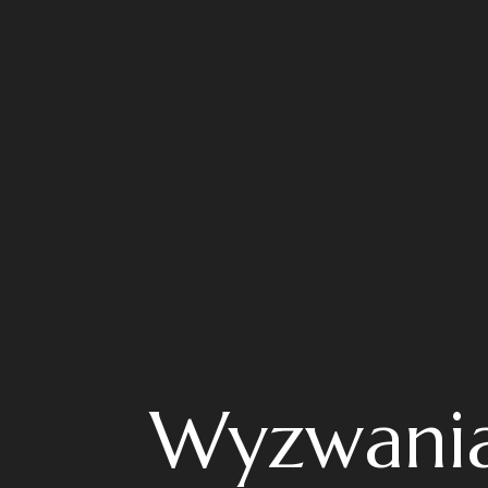
Wyzwania