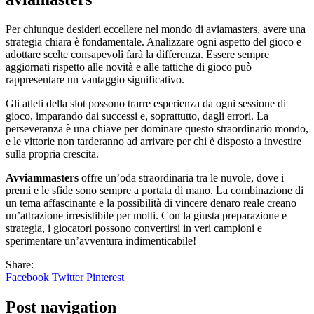
Per chiunque desideri eccellere nel mondo di aviamasters, avere una
strategia chiara è fondamentale. Analizzare ogni aspetto del gioco e
adottare scelte consapevoli farà la differenza. Essere sempre
aggiornati rispetto alle novità e alle tattiche di gioco può
rappresentare un vantaggio significativo.
Gli atleti della slot possono trarre esperienza da ogni sessione di
gioco, imparando dai successi e, soprattutto, dagli errori. La
perseveranza è una chiave per dominare questo straordinario mondo,
e le vittorie non tarderanno ad arrivare per chi è disposto a investire
sulla propria crescita.
Avviammasters
offre un’oda straordinaria tra le nuvole, dove i
premi e le sfide sono sempre a portata di mano. La combinazione di
un tema affascinante e la possibilità di vincere denaro reale creano
un’attrazione irresistibile per molti. Con la giusta preparazione e
strategia, i giocatori possono convertirsi in veri campioni e
sperimentare un’avventura indimenticabile!
Share:
Facebook
Twitter
Pinterest
Post navigation