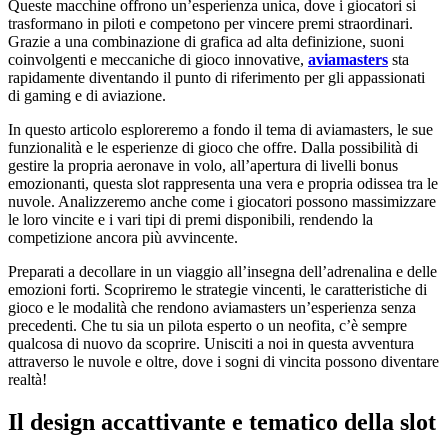
Queste macchine offrono un’esperienza unica, dove i giocatori si
trasformano in piloti e competono per vincere premi straordinari.
Grazie a una combinazione di grafica ad alta definizione, suoni
coinvolgenti e meccaniche di gioco innovative,
aviamasters
sta
rapidamente diventando il punto di riferimento per gli appassionati
di gaming e di aviazione.
In questo articolo esploreremo a fondo il tema di aviamasters, le sue
funzionalità e le esperienze di gioco che offre. Dalla possibilità di
gestire la propria aeronave in volo, all’apertura di livelli bonus
emozionanti, questa slot rappresenta una vera e propria odissea tra le
nuvole. Analizzeremo anche come i giocatori possono massimizzare
le loro vincite e i vari tipi di premi disponibili, rendendo la
competizione ancora più avvincente.
Preparati a decollare in un viaggio all’insegna dell’adrenalina e delle
emozioni forti. Scopriremo le strategie vincenti, le caratteristiche di
gioco e le modalità che rendono aviamasters un’esperienza senza
precedenti. Che tu sia un pilota esperto o un neofita, c’è sempre
qualcosa di nuovo da scoprire. Unisciti a noi in questa avventura
attraverso le nuvole e oltre, dove i sogni di vincita possono diventare
realtà!
Il design accattivante e tematico della slot