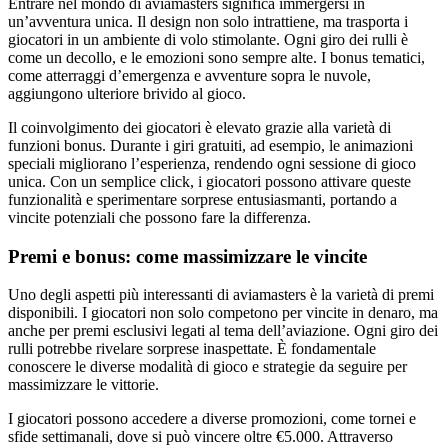
Entrare nel mondo di aviamasters significa immergersi in
un’avventura unica. Il design non solo intrattiene, ma trasporta i
giocatori in un ambiente di volo stimolante. Ogni giro dei rulli è
come un decollo, e le emozioni sono sempre alte. I bonus tematici,
come atterraggi d’emergenza e avventure sopra le nuvole,
aggiungono ulteriore brivido al gioco.
Il coinvolgimento dei giocatori è elevato grazie alla varietà di
funzioni bonus. Durante i giri gratuiti, ad esempio, le animazioni
speciali migliorano l’esperienza, rendendo ogni sessione di gioco
unica. Con un semplice click, i giocatori possono attivare queste
funzionalità e sperimentare sorprese entusiasmanti, portando a
vincite potenziali che possono fare la differenza.
Premi e bonus: come massimizzare le vincite
Uno degli aspetti più interessanti di aviamasters è la varietà di premi
disponibili. I giocatori non solo competono per vincite in denaro, ma
anche per premi esclusivi legati al tema dell’aviazione. Ogni giro dei
rulli potrebbe rivelare sorprese inaspettate. È fondamentale
conoscere le diverse modalità di gioco e strategie da seguire per
massimizzare le vittorie.
I giocatori possono accedere a diverse promozioni, come tornei e
sfide settimanali, dove si può vincere oltre €5.000. Attraverso