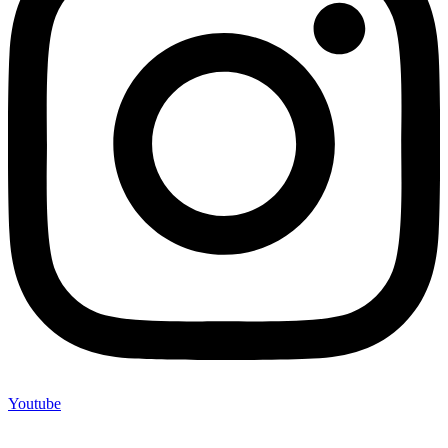
Youtube