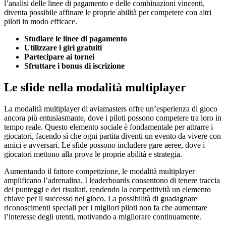
l’analisi delle linee di pagamento e delle combinazioni vincenti,
diventa possibile affinare le proprie abilità per competere con altri
piloti in modo efficace.
Studiare le linee di pagamento
Utilizzare i giri gratuiti
Partecipare ai tornei
Sfruttare i bonus di iscrizione
Le sfide nella modalità multiplayer
La modalità multiplayer di aviamasters offre un’esperienza di gioco
ancora più entusiasmante, dove i piloti possono competere tra loro in
tempo reale. Questo elemento sociale è fondamentale per attrarre i
giocatori, facendo sì che ogni partita diventi un evento da vivere con
amici e avversari. Le sfide possono includere gare aeree, dove i
giocatori mettono alla prova le proprie abilità e strategia.
Aumentando il fattore competizione, le modalità multiplayer
amplificano l’adrenalina. I leaderboards consentono di tenere traccia
dei punteggi e dei risultati, rendendo la competitività un elemento
chiave per il successo nel gioco. La possibilità di guadagnare
riconoscimenti speciali per i migliori piloti non fa che aumentare
l’interesse degli utenti, motivando a migliorare continuamente.