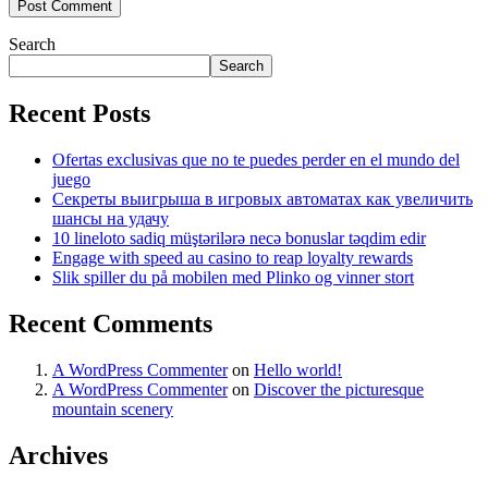
Search
Search
Recent Posts
Ofertas exclusivas que no te puedes perder en el mundo del
juego
Секреты выигрыша в игровых автоматах как увеличить
шансы на удачу
10 lineloto sadiq müştərilərə necə bonuslar təqdim edir
Engage with speed au casino to reap loyalty rewards
Slik spiller du på mobilen med Plinko og vinner stort
Recent Comments
A WordPress Commenter
on
Hello world!
A WordPress Commenter
on
Discover the picturesque
mountain scenery
Archives