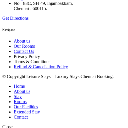
No - 88C, SH 49, Injambakkam,
Chennai - 600115.
Get Directions
Navigate
About us
Our Rooms
Contact Us
Privacy Policy
Terms & Conditions
Refund & Cancellation Policy
© Copyright Leisure Stays – Luxury Stays Chennai Booking.
Home
About us
Stay
Rooms
Our Facilities
Extended Stay
Contact
Close