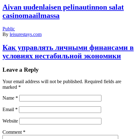
Aivan uudenlaisen pelinautinnon salat
casinomaailmassa
Public
By
leisurestays.com
Как управлять личными финансами в
условиях нестабильной экономики
Leave a Reply
Your email address will not be published.
Required fields are
marked
*
Name
*
Email
*
Website
Comment
*