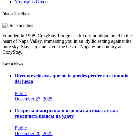
Yoyospins Greece
About The Hotel
Founded in 1998, CozyStay Lodge is a luxury boutique hotel in the
heart of Napa Valley, immersing you in an idyllic setting against the
pure sky. Stay, sip, and savor the best of Napa wine country at
CozyStay.
Latest News
Ofertas exclusivas que no te puedes perder en el mundo
del juego
Public
December 27, 2025
Секреты выигрыша в игровых автоматах как
увеличить шансы на удачу
Public
December 26, 2025