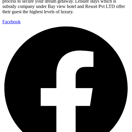
process to secure your dream getaway. Leisure stays which is
subsidy company under Bay view hotel and Resort Pvt LTD offer
their guest the highest levels of luxury.
Facebook