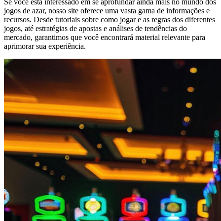
Se você está interessado em se aprofundar ainda mais no mundo dos
jogos de azar, nosso site oferece uma vasta gama de informações e
recursos. Desde tutoriais sobre como jogar e as regras dos diferentes
jogos, até estratégias de apostas e análises de tendências do
mercado, garantimos que você encontrará material relevante para
aprimorar sua experiência.