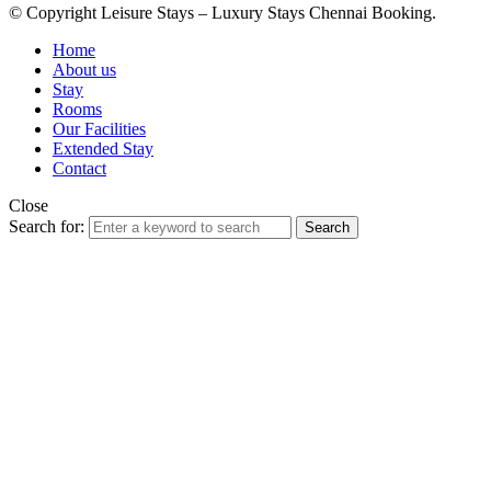
© Copyright Leisure Stays – Luxury Stays Chennai Booking.
Home
About us
Stay
Rooms
Our Facilities
Extended Stay
Contact
Close
Search for:
Search